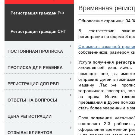
Временная регист
Регистрация граждан РФ
Обновление страницы: 04.0
В соответствии законо
Регистрация граждан СНГ
регистрация по форме 3 пр
Стоимость законной пропи
ПОСТОЯННАЯ ПРОПИСКА
собственников, размером кв
Услуга получения
регистр
ПРОПИСКА ДЛЯ РЕБЕНКА
сегодняшний день очень 
помощью нее, вы имеете
отправить детей в гимнази
РЕГИСТРАЦИЯ ДЛЯ РВП
машину .Так же пропис
заграничного паспорта, по
на права. Иначе говоря
ОТВЕТЫ НА ВОПРОСЫ
пребывания в Дубне поможе
стать более уверенным в з
ЦЕНА РЕГИСТРАЦИИ
Срок получения
легальн
составляет 2-3 рабочих
оформления временной рег
ОТЗЫВЫ КЛИЕНТОВ
и до получения вами свиде