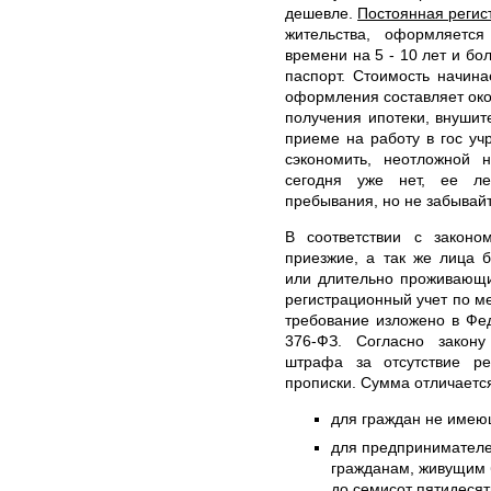
дешевле.
Постоянная регис
жительства, оформляетс
времени на 5 - 10 лет и бо
паспорт. Стоимость начин
оформления составляет око
получения ипотеки, внушит
приеме на работу в гос уч
сэкономить, неотложной 
сегодня уже нет, ее ле
пребывания, но не забывай
В соответствии с законо
приезжие, а так же лица 
или длительно проживающи
регистрационный учет по м
требование изложено в Фе
376-ФЗ. Согласно закону
штрафа за отсутствие р
прописки. Сумма отличаетс
для граждан не имеющ
для предпринимател
гражданам, живущим б
до семисот пятидесят